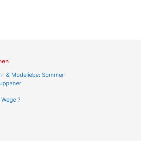
onen
h- & Modeliebe: Sommer-
Ruppaner
e Wege ?