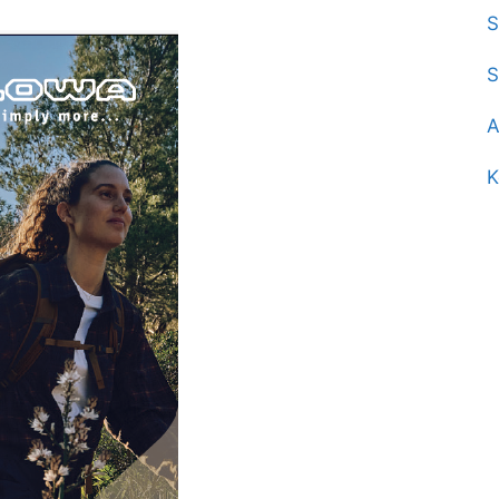
S
S
A
K